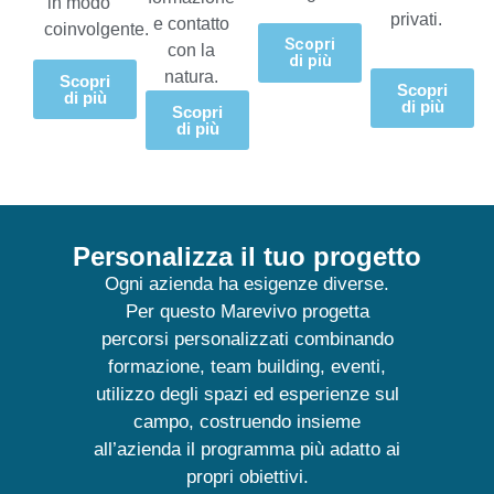
in modo
privati.
e contatto
coinvolgente.
Scopri
con la
di più
natura.
Scopri
Scopri
di più
di più
Scopri
di più
Personalizza il tuo progetto
Ogni azienda ha esigenze diverse.
Per questo Marevivo progetta
percorsi personalizzati combinando
formazione, team building, eventi,
utilizzo degli spazi ed esperienze sul
campo, costruendo insieme
all’azienda il programma più adatto ai
propri obiettivi.