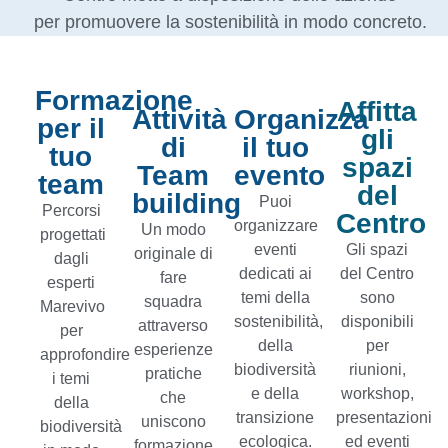
per promuovere la sostenibilità in modo concreto.
Formazione
Affitta
Attività
Organizza
per il
gli
di
il tuo
tuo
spazi
Team
evento
team
del
building
Puoi
Percorsi
Centro
organizzare
Un modo
progettati
eventi
Gli spazi
originale di
dagli
dedicati ai
del Centro
fare
esperti
temi della
sono
squadra
Marevivo
sostenibilità,
disponibili
attraverso
per
della
per
esperienze
approfondire
biodiversità
riunioni,
pratiche
i temi
e della
workshop,
che
della
transizione
presentazioni
uniscono
biodiversità
ecologica.
ed eventi
formazione