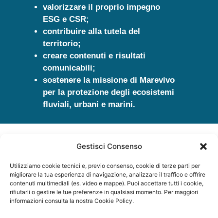
valorizzare il proprio impegno
ESG e CSR;
contribuire alla tutela del
territorio;
creare contenuti e risultati
comunicabili;
sostenere la missione di Marevivo
per la protezione degli ecosistemi
fluviali, urbani e marini.
Altre idee per la tua azienda
Gestisci Consenso
Vuoi costruire un’esperienza
Utilizziamo cookie tecnici e, previo consenso, cookie di terze parti per
diversa?
migliorare la tua esperienza di navigazione, analizzare il traffico e offrire
Possiamo progettare insieme
contenuti multimediali (es. video e mappe). Puoi accettare tutti i cookie,
rifiutarli o gestire le tue preferenze in qualsiasi momento. Per maggiori
format personalizzati.
informazioni consulta la nostra Cookie Policy.
Parlane con noi: costruiremo