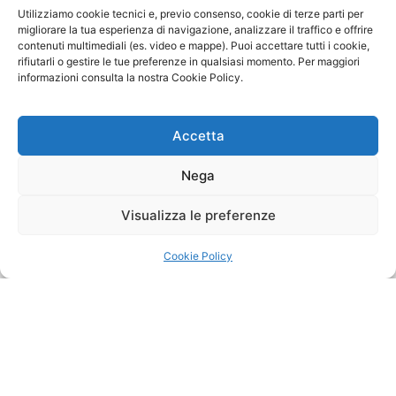
in Italia
. Attraverso la sua rete di sedi fisiche e il
Utilizziamo cookie tecnici e, previo consenso, cookie di terze parti per
portale digitale, il Biodiversity Gateway promuove
migliorare la tua esperienza di navigazione, analizzare il traffico e offrire
contenuti multimediali (es. video e mappe). Puoi accettare tutti i cookie,
sinergie efficaci tra il mondo della ricerca, il sistema
rifiutarli o gestire le tue preferenze in qualsiasi momento. Per maggiori
economico e i cittadini, offrendo un’opportunità
informazioni consulta la nostra Cookie Policy.
concreta per conoscere, preservare e valorizzare
l’enorme patrimonio di biodiversità italiana e
Accetta
mediterranea.
Nega
Il Centro della Biodiversità Fluviale e Urbana di
Roma è
co-gestito da
Fondazione Marevivo ETS
,
Visualizza le preferenze
organizzazione ambientalista riconosciuta dal
Ministero dell’Ambiente e dal
CNR ISMAR, Istituto
Cookie Policy
di Scienze Marine del Consiglio Nazionale
delle
Ricerche
– Dipartimento di Scienze del Sistema
Terra e Tecnologie per l’Ambiente (DSSTTA) che
svolge attività di ricerca in oceanografia fisica,
chimica e biologica, e in geologia marina.